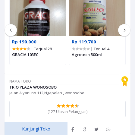
Rp 190.000
Rp 119.700
R
| Terjual 28
| Terjual 4
GRACIA 103EC
Agrotech 500ml
M
NAMA TOKO
TRIO PLAZA WONOSOBO
Jalan A yani no 112,Ngapelan , wonosobo
(127 Ulasan Pelanggan)
Kunjungi Toko