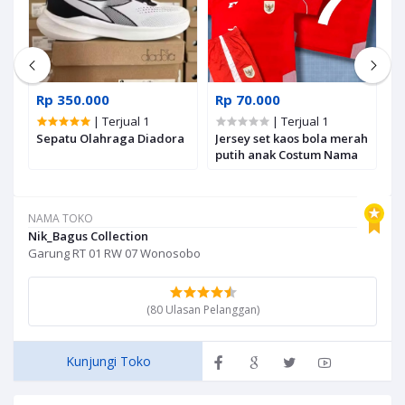
Rp 350.000
Rp 70.000
R
| Terjual 1
| Terjual 1
Sepatu Olahraga Diadora
Jersey set kaos bola merah
A
putih anak Costum Nama
M
NAMA TOKO
Nik_Bagus Collection
Garung RT 01 RW 07 Wonosobo
(80 Ulasan Pelanggan)
Kunjungi Toko