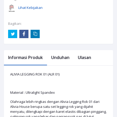
Lihat Kebijakan
Bagikan:
Informasi Produk
Unduhan
Ulasan
ALIVIA LEGGING ROK 01 (ALR 01)
Material : Ultralight Spandex
Olahraga lebih ringkas dengan Alivia Legging Rok 01 dari
Alivia House berupa satu set legging rok yang dijahit
menyatu, dilengkapi dengan karet elastis dibagian pinggang,
cuttingan rok yang lebar dan panjang rok pas di lutut