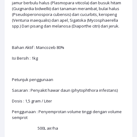
jamur berbulu halus (Plasmopara viticola) dan busuk hitam
(Guignardia bidwellii) dari tanaman merambat, bulai halus
(Pseudoperonospora cubensis) dari cucurbits, keropeng
(Venturia inaequalis) dari apel, Sigatoka (Mycosphaerella
spp.) Dari pisang dan melanosa (Diaporthe citri) dari jeruk.
Bahan Aktif : Mancozeb 80%
Isi Bersih : 1kg
Petunjuk penggunaan
Sasaran : Penyakit hawar daun (phytophthora infestans)
Dosis : 1,5 gram / Liter
Penggunaan : Penyemprotan volume tinggi dengan volume
semprot
500L air/ha