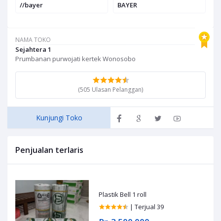
//bayer
BAYER
K
O
NAMA TOKO
Sejahtera 1
Prumbanan purwojati kertek Wonosobo
(505 Ulasan Pelanggan)
Kunjungi Toko
Penjualan terlaris
Plastik Bell 1 roll
| Terjual 39