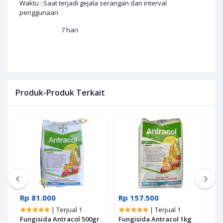
Waktu : Saat terjadi gejala serangan dan interval
penggunaan
7 hari
Produk-Produk Terkait
Rp 81.000
Rp 157.500
R
| Terjual 1
| Terjual 1
Fungisida Antracol 500gr
Fungisida Antracol 1kg
P