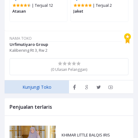
| Terjual 12
| Terjual 2
Atasan
Jaket
M
NAMA TOKO
Urfimutiyaro Group
Kalibening Rt 3, Rw 2
(0 Ulasan Pelanggan)
Kunjungi Toko
Penjualan terlaris
KHIMAR LITTLE BALQIS IRIS