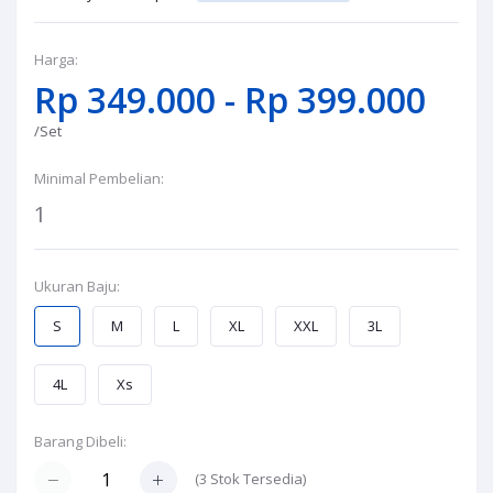
Harga:
Rp 349.000 - Rp 399.000
/Set
Minimal Pembelian:
1
Ukuran Baju:
S
M
L
XL
XXL
3L
4L
Xs
Barang Dibeli:
(
3
Stok Tersedia)