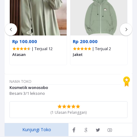
Rp 100.000
Rp 200.000
R
| Terjual 12
| Terjual 2
Atasan
Jaket
M
NAMA TOKO
Kosmetik wonosobo
Besani 3/1 leksono
(1 Ulasan Pelanggan)
Kunjungi Toko