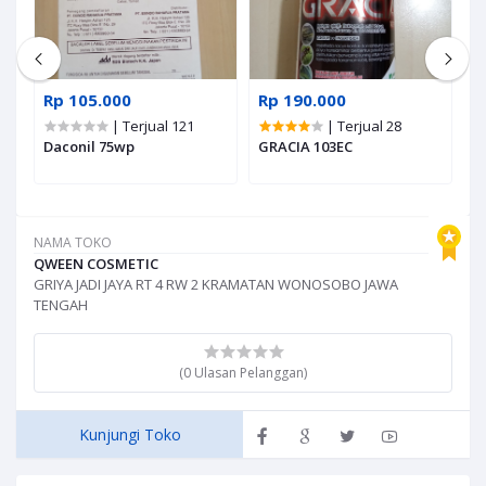
Rp 105.000
Rp 190.000
R
| Terjual 121
| Terjual 28
Daconil 75wp
GRACIA 103EC
A
NAMA TOKO
QWEEN COSMETIC
GRIYA JADI JAYA RT 4 RW 2 KRAMATAN WONOSOBO JAWA
TENGAH
(0 Ulasan Pelanggan)
Kunjungi Toko