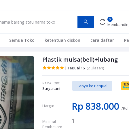
0
Membandin
Semua Toko
ketentuan diskon
cara daftar
P
Plastik mulsa(bell)+lubang
| Terjual 16
(2 Ulasan)
NAMA TOKO:
Tanya ke Penjual
Surya tani
Rp 838.000
Harga:
/Rol
1
Minimal
Pembelian: