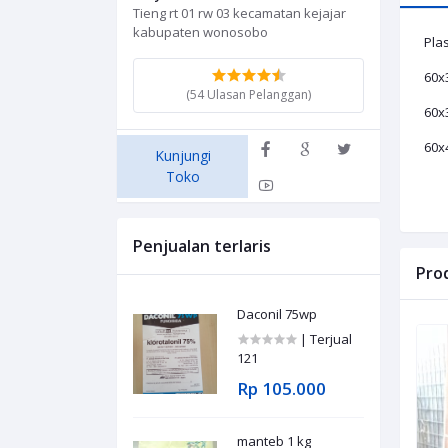
Tieng rt 01 rw 03 kecamatan kejajar
kabupaten wonosobo
Pla
60
(54 Ulasan Pelanggan)
60
60
Kunjungi
Toko
Penjualan terlaris
Pro
Daconil 75wp
| Terjual
121
Rp 105.000
manteb 1 kg