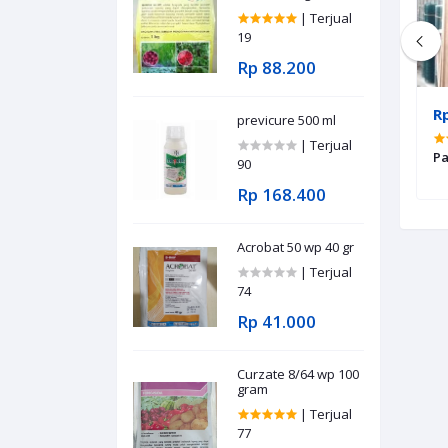
| Terjual
19
Rp 88.200
Rp 400.000
R
previcure 500 ml
al 8
| Terjual 9
| Terjual
Gagang pintu muller
Pa
90
Rp 168.400
Acrobat 50 wp 40 gr
| Terjual
74
Rp 41.000
Curzate 8/64 wp 100
gram
| Terjual
77