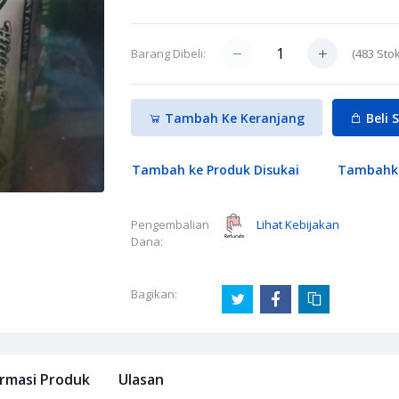
(
483
Stok
Barang Dibeli:
Tambah Ke Keranjang
Beli 
Tambah ke Produk Disukai
Tambahk
Lihat Kebijakan
Pengembalian
Dana:
Bagikan:
ormasi Produk
Ulasan