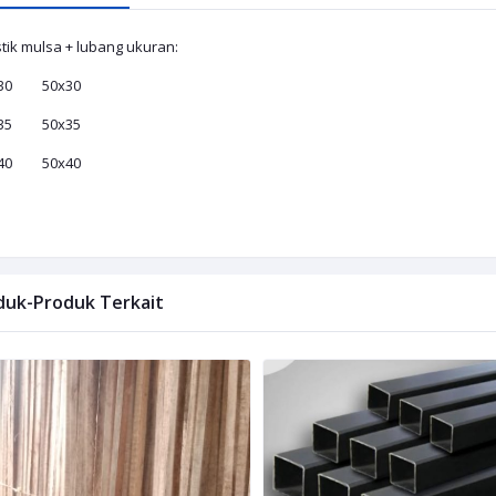
stik mulsa + lubang ukuran:
x30 50x30
x35 50x35
x40 50x40
duk-Produk Terkait