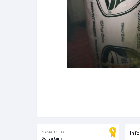
NAMA TOKO
Inf
Surya tani