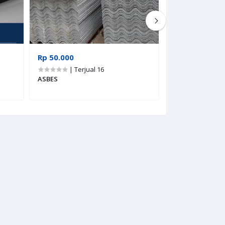
Rp 50.000
Rp 1.260.000
| Terjual 16
| Terju
ASBES
Torn