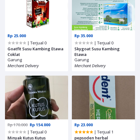
Rp 25.000
Rp 35.000
| Terjual 0
| Terjual 0
Goatfit Susu Kambing Etawa
Skygoat Susu Kambing
Coklat
Etawa
Garung
Garung
Merchant Delivery
Merchant Delivery
Rp 170.000
Rp 154.000
Rp 23.000
| Terjual 0
| Terjual 1
Minyak Kutus Kutus
pepsoden herbal