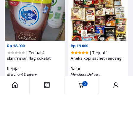
Rp 18.900
Rp 19.000
| Terjual 4
| Terjual 1
skm frisian flag cokelat
Aneka kopi sachet renceng
Kejajar
Batur
Merchant Delivery
Merchant Delivery
0
Rp 1.800
Rp 30.000